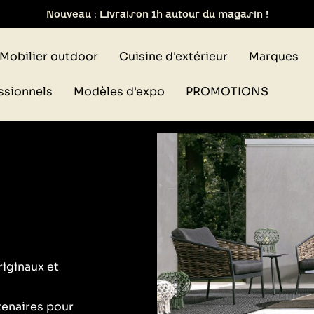
ait de votre commande dans notre design store de Lyon-Bri
Mobilier outdoor
Cuisine d'extérieur
Marques
ssionnels
Modèles d'expo
PROMOTIONS
riginaux et
rtenaires pour