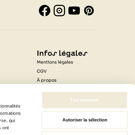
Infos légales
Mentions légales
CGV
À propos
Contactez-nous
Livraison
Tout autoriser
ionnalités
Professionnels
formations
Autoriser la sélection
yse, qui
s ont