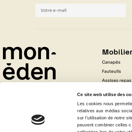
Mobilier
Canapés
Fauteuils
Assises repas
Tables
Ce site web utilise des co
Rangements
211 Rue du Général de Gaulle
Les cookies nous permetten
Bureaux
relatives aux médias socia
69530 BRIGNAIS
Luminaires
sur l'utilisation de notre 
04 81 09 80 09
peuvent combiner celles-ci
Tapis
Contactez-nous
collectées lors de votre uti