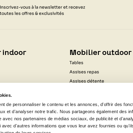
Inscrivez-vous à la newsletter et recevez
toutes les offres & exclusivités
 indoor
Mobilier outdoor
Tables
Assises repas
Assises détente
Coussinage
okies.
Ombrage
t de personnaliser le contenu et les annonces, d'offrir des fonct
Luminaires
ux et d'analyser notre trafic. Nous partageons également des in
Cuisine d'extérieur
site avec nos partenaires de médias sociaux, de publicité et d'anal
 avec d'autres informations que vous leur avez fournies ou qu'il
Chauffages d'extérieur
lisation de leurs services.