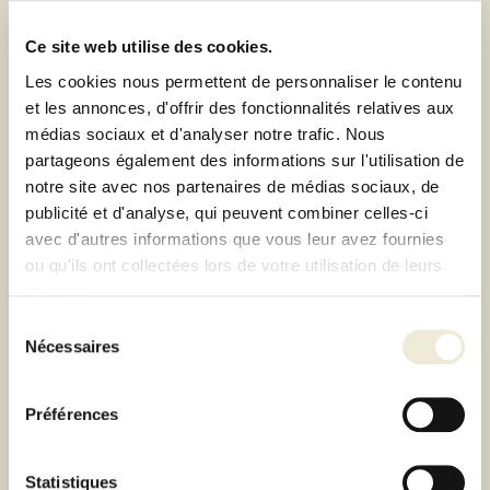
BARBECUE ÉLECTRIQUE LUMIN BLACK
Ce site web utilise des cookies.
WEBER
Les cookies nous permettent de personnaliser le contenu
599,00 €
et les annonces, d'offrir des fonctionnalités relatives aux
médias sociaux et d'analyser notre trafic. Nous
partageons également des informations sur l'utilisation de
Promo
notre site avec nos partenaires de médias sociaux, de
publicité et d'analyse, qui peuvent combiner celles-ci
avec d'autres informations que vous leur avez fournies
ou qu'ils ont collectées lors de votre utilisation de leurs
services.
Sélection
Nécessaires
du
consentement
Préférences
Statistiques