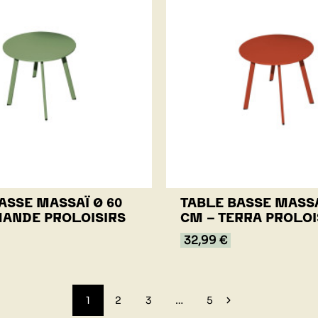
ASSE MASSAÏ Ø 60
TABLE BASSE MASSA
MANDE PROLOISIRS
CM - TERRA PROLOI
32,99 €
1
2
3
…
5