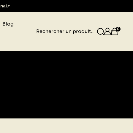
gnais
Blog
0