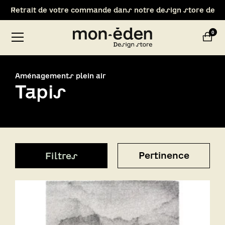
Bienvenue chez Mon Eden !
Nouveau : Livraison 1h autour du magasin !
0
Retrait de votre commande dans notre design store de
Lyon-Brignais
Aménagements plein air
Tapis
Pertinence
Filtres