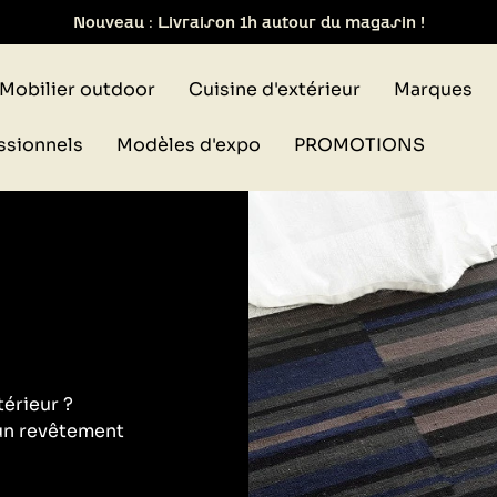
ait de votre commande dans notre design store de Lyon-Bri
Mobilier outdoor
Cuisine d'extérieur
Marques
ssionnels
Modèles d'expo
PROMOTIONS
térieur ?
 un revêtement