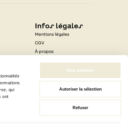
Infos légales
Mentions légales
CGV
À propos
Contactez-nous
Livraison
Tout autoriser
ionnalités
Professionnels
formations
Autoriser la sélection
yse, qui
s ont
Refuser
jardin