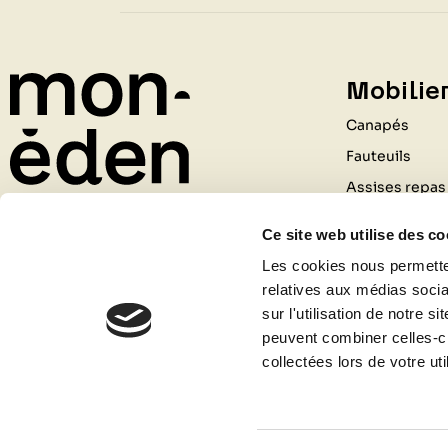
Mobilier
Canapés
Fauteuils
Assises repas
Tables
Ce site web utilise des co
Rangements
211 Rue du Général de Gaulle
Les cookies nous permetten
Bureaux
relatives aux médias socia
69530 BRIGNAIS
Luminaires
sur l'utilisation de notre 
04 81 09 80 09
peuvent combiner celles-ci
Tapis
Contactez-nous
collectées lors de votre uti
Accessoires