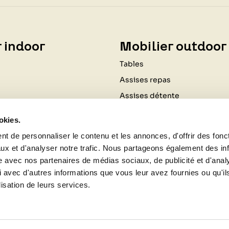
 indoor
Mobilier outdoor
Tables
Assises repas
Assises détente
Coussinage
okies.
Ombrage
t de personnaliser le contenu et les annonces, d'offrir des fonct
Luminaires
ux et d'analyser notre trafic. Nous partageons également des in
Cuisine d'extérieur
site avec nos partenaires de médias sociaux, de publicité et d'anal
 avec d'autres informations que vous leur avez fournies ou qu'il
Chauffages d'extérieur
lisation de leurs services.
Aménagements plein air
Aménagements décoratifs du 
Bougies et senteurs