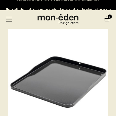
Retrait de votre commande dans notre design store de
Lyon-Brignais
0