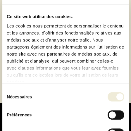
Retrait de votre commande dans notre design store
de Lyon-Brignais ou livraison à domicile 1h autour du
Ce site web utilise des cookies.
magasin
Les cookies nous permettent de personnaliser le contenu
Paiement 100% sécurisé
et les annonces, d'offrir des fonctionnalités relatives aux
Paiement en 3 ou 4 fois sans frais
médias sociaux et d'analyser notre trafic. Nous
partageons également des informations sur l'utilisation de
notre site avec nos partenaires de médias sociaux, de
Description
publicité et d'analyse, qui peuvent combiner celles-ci
avec d'autres informations que vous leur avez fournies
Fiche technique
ou qu'ils ont collectées lors de votre utilisation de leurs
services.
Sélection
Nécessaires
du
consentement
Préférences