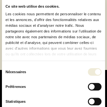
Ce site web utilise des cookies.
Paiement 100% sécurisé
Les cookies nous permettent de personnaliser le contenu
Paiement en 3 ou 4 fois sans frais
et les annonces, d'offrir des fonctionnalités relatives aux
médias sociaux et d'analyser notre trafic. Nous
Description
partageons également des informations sur l'utilisation de
notre site avec nos partenaires de médias sociaux, de
publicité et d'analyse, qui peuvent combiner celles-ci
Fiche technique
avec d'autres informations que vous leur avez fournies
ou qu'ils ont collectées lors de votre utilisation de leurs
services.
Sélection
Nécessaires
du
consentement
Préférences
Paiement
Statistiques
100% sécurisé