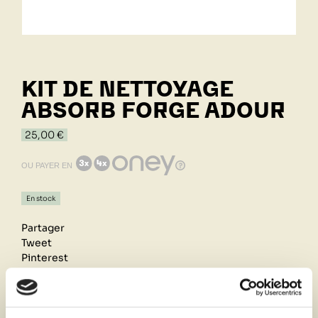
KIT DE NETTOYAGE
ABSORB FORGE ADOUR
25,00 €
OU PAYER EN
En stock
Partager
Tweet
Pinterest
Retrait de votre commande dans notre design store
de Lyon-Brignais ou livraison à domicile 1h autour du
magasin