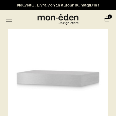
Nouveau : Livraison 1h autour du magasin !
Retrait de votre commande dans notre design store de
0
Lyon-Brignais