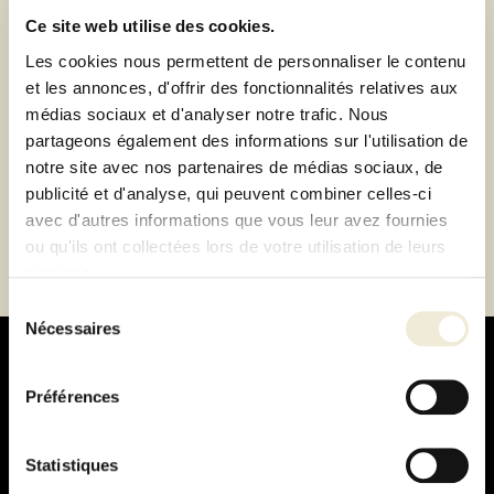
Paiement 100% sécurisé
Ce site web utilise des cookies.
Paiement en 3 ou 4 fois sans frais
Les cookies nous permettent de personnaliser le contenu
et les annonces, d'offrir des fonctionnalités relatives aux
médias sociaux et d'analyser notre trafic. Nous
Description
partageons également des informations sur l'utilisation de
notre site avec nos partenaires de médias sociaux, de
Fiche technique
publicité et d'analyse, qui peuvent combiner celles-ci
avec d'autres informations que vous leur avez fournies
ou qu'ils ont collectées lors de votre utilisation de leurs
services.
Sélection
Nécessaires
du
consentement
Préférences
Paiement
Statistiques
100% sécurisé