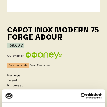
CAPOT INOX MODERN 75
FORGE ADOUR
159,00 €
OU PAYER EN
Sur commande
Délai : 2 semaines
Partager
Tweet
Pinterest
Retrait de votre commande dans notre design store
de Lyon-Brignais ou livraison à domicile 1h autour du
magasin