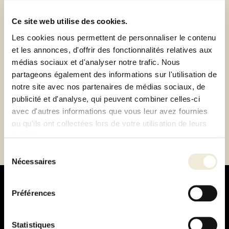
de Lyon-Brignais ou livraison à domicile 1h autour du
magasin
Ce site web utilise des cookies.
Paiement 100% sécurisé
Les cookies nous permettent de personnaliser le contenu
Paiement en 3 ou 4 fois sans frais
et les annonces, d'offrir des fonctionnalités relatives aux
médias sociaux et d'analyser notre trafic. Nous
partageons également des informations sur l'utilisation de
Description
notre site avec nos partenaires de médias sociaux, de
publicité et d'analyse, qui peuvent combiner celles-ci
Fiche technique
avec d'autres informations que vous leur avez fournies
ou qu'ils ont collectées lors de votre utilisation de leurs
services.
Sélection
Nécessaires
du
consentement
Préférences
Statistiques