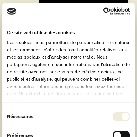
Partager
Tweet
Pinterest
Ce site web utilise des cookies.
Retrait de votre commande dans notre design store
de Lyon-Brignais ou livraison à domicile 1h autour du
Les cookies nous permettent de personnaliser le contenu
magasin
et les annonces, d'offrir des fonctionnalités relatives aux
médias sociaux et d'analyser notre trafic. Nous
Paiement 100% sécurisé
partageons également des informations sur l'utilisation de
Paiement en 3 ou 4 fois sans frais
notre site avec nos partenaires de médias sociaux, de
publicité et d'analyse, qui peuvent combiner celles-ci
avec d'autres informations que vous leur avez fournies
Description
ou qu'ils ont collectées lors de votre utilisation de leurs
services.
Fiche technique
Sélection
Nécessaires
du
consentement
Préférences