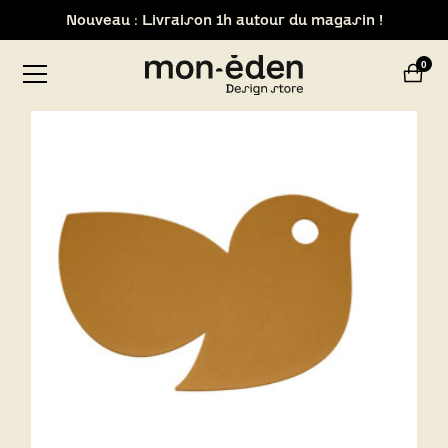
Retrait de votre commande dans notre design store de
Lyon-Brignais
0