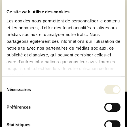
de Lyon-Brignais ou livraison à domicile 1h autour du
magasin
Ce site web utilise des cookies.
Paiement 100% sécurisé
Les cookies nous permettent de personnaliser le contenu
Paiement en 3 ou 4 fois sans frais
et les annonces, d'offrir des fonctionnalités relatives aux
médias sociaux et d'analyser notre trafic. Nous
partageons également des informations sur l'utilisation de
Description
notre site avec nos partenaires de médias sociaux, de
publicité et d'analyse, qui peuvent combiner celles-ci
Fiche technique
avec d'autres informations que vous leur avez fournies
ou qu'ils ont collectées lors de votre utilisation de leurs
services.
Sélection
Nécessaires
du
consentement
Préférences
Statistiques