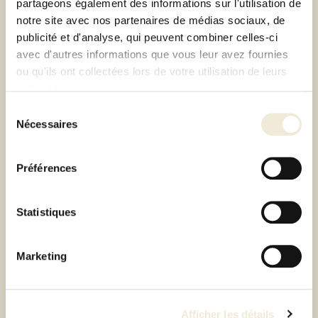
partageons également des informations sur l'utilisation de
notre site avec nos partenaires de médias sociaux, de
publicité et d'analyse, qui peuvent combiner celles-ci
avec d'autres informations que vous leur avez fournies
ou qu'ils ont collectées lors de votre utilisation de leurs
services.
Sélection
Nécessaires
du
consentement
Préférences
ABRI DE JARDIN
Statistiques
AVANTGARDE T.A5 DOUBLE
PORTE - GRIS FONCÉ
MÉTALLIQUE BIOHORT
Marketing
2 579,00 €
Afficher les détails