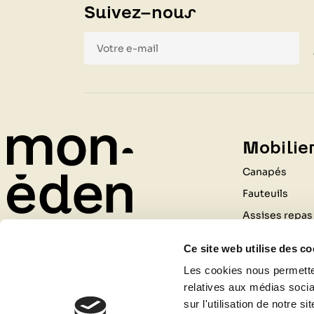
Suivez-nous
Mobilier
Canapés
Fauteuils
Assises repas
Tables
Ce site web utilise des co
Rangements
211 Rue du Général de Gaulle
Les cookies nous permetten
Bureaux
relatives aux médias socia
69530 BRIGNAIS
Luminaires
sur l'utilisation de notre 
04 81 09 80 09