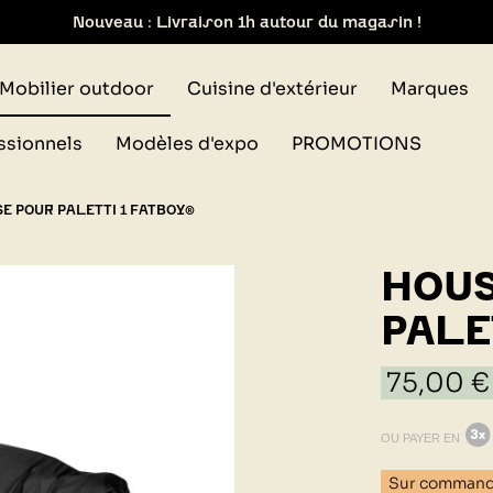
ait de votre commande dans notre design store de Lyon-Bri
Mobilier outdoor
Cuisine d'extérieur
Marques
ssionnels
Modèles d'expo
PROMOTIONS
E POUR PALETTI 1 FATBOY®
HOUS
PALE
75,00 €
OU PAYER EN
Sur comman