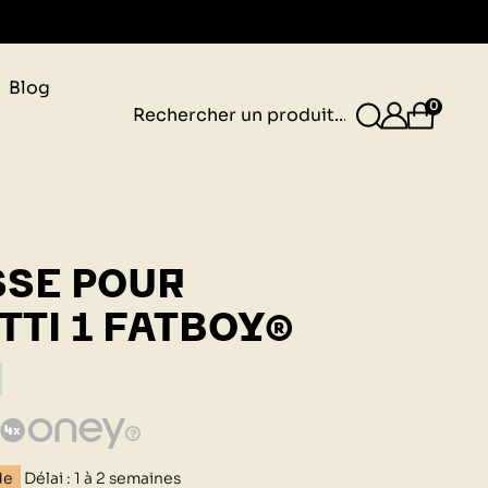
gnais
Blog
0
SE POUR
TTI 1 FATBOY®
de
Délai : 1 à 2 semaines