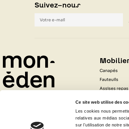
Suivez-nous
Mobilier
Canapés
Fauteuils
Assises repas
Tables
Ce site web utilise des co
Rangements
211 Rue du Général de Gaulle
Les cookies nous permetten
Bureaux
relatives aux médias socia
69530 BRIGNAIS
Luminaires
sur l'utilisation de notre 
04 81 09 80 09