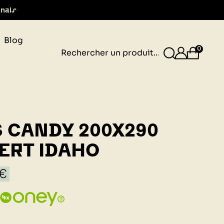
Blog
gnais
0
S CANDY 200X290
ERT IDAHO
 €