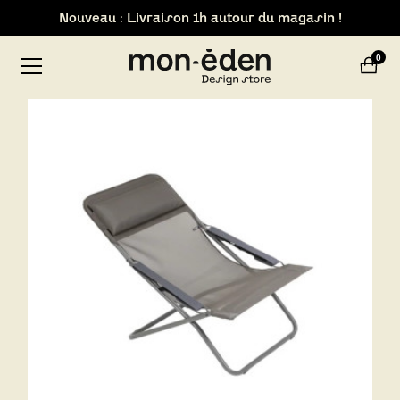
Nouveau : Livraison 1h autour du magasin !
Retrait de votre commande dans notre design store de
0
Lyon-Brignais