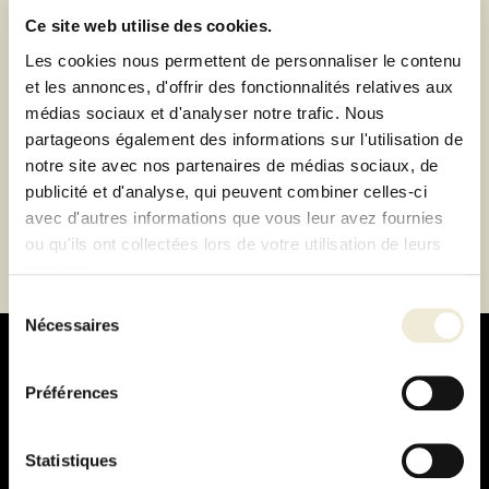
Paiement 100% sécurisé
Ce site web utilise des cookies.
Paiement en 3 ou 4 fois sans frais
Les cookies nous permettent de personnaliser le contenu
et les annonces, d'offrir des fonctionnalités relatives aux
médias sociaux et d'analyser notre trafic. Nous
Description
partageons également des informations sur l'utilisation de
notre site avec nos partenaires de médias sociaux, de
Fiche technique
publicité et d'analyse, qui peuvent combiner celles-ci
avec d'autres informations que vous leur avez fournies
ou qu'ils ont collectées lors de votre utilisation de leurs
services.
Sélection
Nécessaires
du
consentement
Préférences
Paiement
Statistiques
100% sécurisé