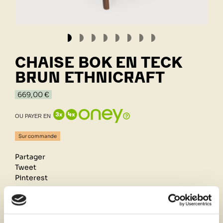
CHAISE BOK EN TECK
BRUN ETHNICRAFT
669,00 €
OU PAYER EN
Sur commande
Partager
Tweet
Pinterest
Retrait de votre commande dans notre design store
de Lyon-Brignais ou livraison à domicile 1h autour du
magasin