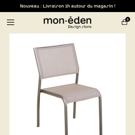
Nouveau : Livraison 1h autour du magasin !
Retrait de votre commande dans notre design store de
0
Lyon-Brignais