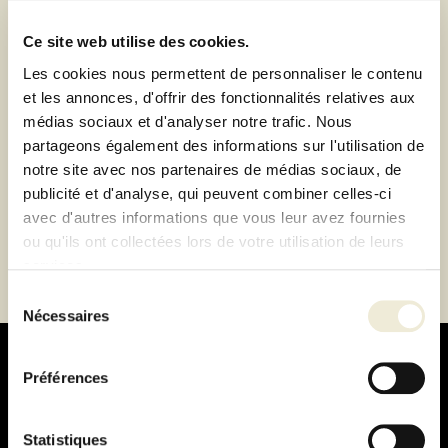
de Lyon-Brignais ou livraison à domicile 1h autour du
magasin
Ce site web utilise des cookies.
Paiement 100% sécurisé
Les cookies nous permettent de personnaliser le contenu
Paiement en 3 ou 4 fois sans frais
et les annonces, d'offrir des fonctionnalités relatives aux
médias sociaux et d'analyser notre trafic. Nous
partageons également des informations sur l'utilisation de
Description
notre site avec nos partenaires de médias sociaux, de
publicité et d'analyse, qui peuvent combiner celles-ci
Fiche technique
avec d'autres informations que vous leur avez fournies
ou qu'ils ont collectées lors de votre utilisation de leurs
services.
Sélection
Nécessaires
du
consentement
Préférences
Statistiques