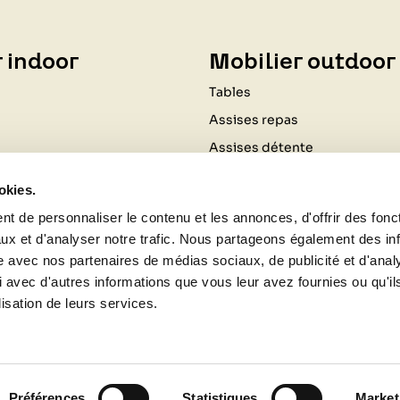
 indoor
Mobilier outdoor
Tables
Assises repas
Assises détente
Coussinage
okies.
Ombrage
t de personnaliser le contenu et les annonces, d'offrir des fonct
Luminaires
ux et d'analyser notre trafic. Nous partageons également des in
Cuisine d'extérieur
site avec nos partenaires de médias sociaux, de publicité et d'anal
 avec d'autres informations que vous leur avez fournies ou qu'il
Chauffages d'extérieur
lisation de leurs services.
Aménagements plein air
Aménagements décoratifs du 
Bougies et senteurs
Préférences
Statistiques
Market