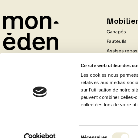
Mobilier
Canapés
Fauteuils
Assises repas
Tables
Ce site web utilise des co
Rangements
211 Rue du Général de Gaulle
Les cookies nous permetten
Bureaux
relatives aux médias socia
69530 BRIGNAIS
Luminaires
sur l'utilisation de notre 
04 81 09 80 09
peuvent combiner celles-ci
Tapis
Contactez-nous
collectées lors de votre uti
Accessoires
Sélection
Nécessaires