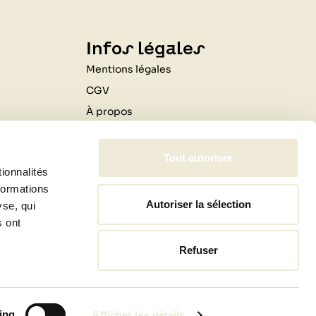
Infos légales
Mentions légales
CGV
À propos
Contactez-nous
Livraison
Tout autoriser
ionnalités
Professionnels
formations
Autoriser la sélection
yse, qui
s ont
Refuser
jardin
ing
Afficher les détails