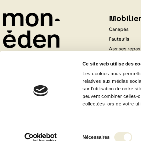
Mobilier
Canapés
Fauteuils
Assises repas
Tables
Ce site web utilise des co
Rangements
211 Rue du Général de Gaulle
Les cookies nous permetten
Bureaux
relatives aux médias socia
69530 BRIGNAIS
Luminaires
sur l'utilisation de notre 
04 81 09 80 09
peuvent combiner celles-ci
Tapis
Contactez-nous
collectées lors de votre uti
Accessoires
Sélection
Nécessaires
du