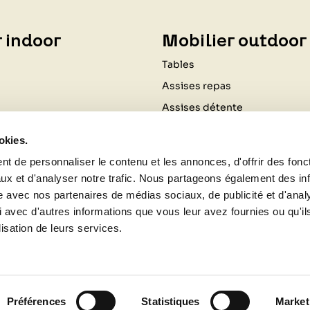
 indoor
Mobilier outdoor
Tables
Assises repas
Assises détente
Coussinage
okies.
Ombrage
t de personnaliser le contenu et les annonces, d'offrir des fonct
Luminaires
ux et d'analyser notre trafic. Nous partageons également des in
Cuisine d'extérieur
site avec nos partenaires de médias sociaux, de publicité et d'anal
 avec d'autres informations que vous leur avez fournies ou qu'il
Chauffages d'extérieur
lisation de leurs services.
Aménagements plein air
Aménagements décoratifs du 
Bougies et senteurs
Préférences
Statistiques
Market