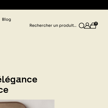
Blog
gnais
0
 élégance
ce