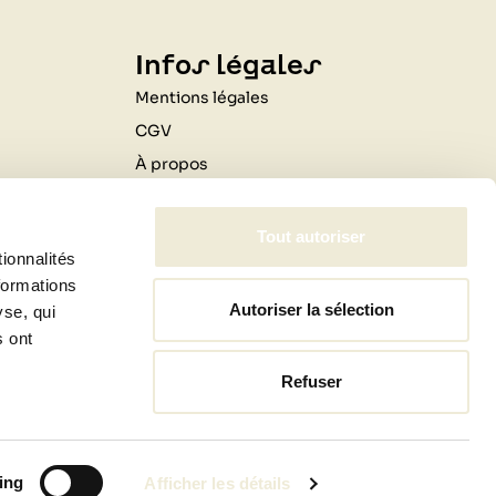
Infos légales
Mentions légales
CGV
À propos
Contactez-nous
Livraison
Tout autoriser
ionnalités
Professionnels
formations
Autoriser la sélection
yse, qui
s ont
Refuser
jardin
ing
Afficher les détails