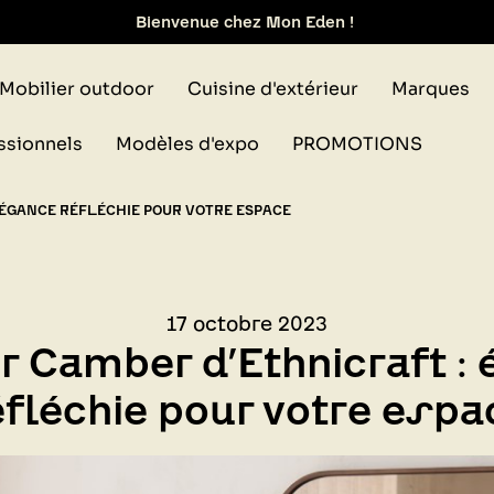
Bienvenue chez Mon Eden !
Nouveau : Livraison 1h autour du magasin !
Mobilier outdoor
Cuisine d'extérieur
Marques
ait de votre commande dans notre design store de Lyon-Bri
ssionnels
Modèles d'expo
PROMOTIONS
LÉGANCE RÉFLÉCHIE POUR VOTRE ESPACE
17 octobre 2023
r Camber d’Ethnicraft :
éfléchie pour votre espa