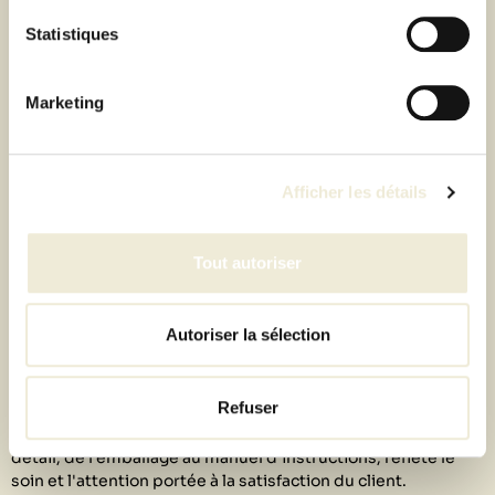
l'environnement, pour alimenter la plupart de ses feux de
Statistiques
table. Le bioéthanol est dérivé de matières végétales
comme la canne à sucre ou le maïs, et sa combustion
produit principalement de la vapeur d'eau et du dioxyde de
Marketing
carbone en quantités infimes, sans les émissions nocives
des combustibles fossiles traditionnels.
En choisissant un feu de table Höfats, vous optez non
Afficher les détails
seulement pour un produit de haute qualité, mais vous
contribuez aussi à la réduction de votre empreinte carbone,
tout en profitant de la beauté naturelle du feu.
Tout autoriser
5. L'expérience Höfats : plus qu'un
simple produit
Autoriser la sélection
Acheter un feu de table Höfats, c'est bien plus qu'acquérir
Refuser
un objet de décoration ; c'est une expérience. La marque
offre un service client exceptionnel et veille à ce que chaque
détail, de l'emballage au manuel d'instructions, reflète le
soin et l'attention portée à la satisfaction du client.