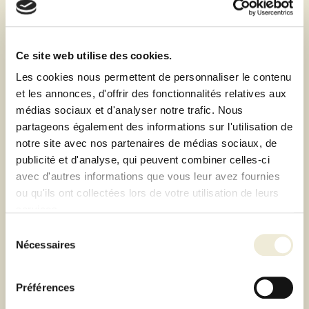
mécanismes anti-renversement, de stabilisateurs de
flamme, et certains modèles, comme le Spin, disposent
d’un système qui permet d'éteindre facilement la flamme
en cas de besoin.
Ce site web utilise des cookies.
L'utilisation des feux de table Höfats est d'une simplicité
Les cookies nous permettent de personnaliser le contenu
déconcertante. Il suffit de remplir le réservoir avec le
et les annonces, d'offrir des fonctionnalités relatives aux
bioéthanol fourni par la marque, d'allumer avec un briquet
longue portée, et en quelques secondes, vous pouvez
médias sociaux et d'analyser notre trafic. Nous
profiter d'un feu chaleureux. Les modèles sont conçus pour
partageons également des informations sur l'utilisation de
offrir une combustion prolongée, certains pouvant durer
notre site avec nos partenaires de médias sociaux, de
jusqu'à 1,5 heures avec une seule charge, vous permettant
publicité et d'analyse, qui peuvent combiner celles-ci
de profiter de votre soirée sans interruption.
avec d'autres informations que vous leur avez fournies
ou qu'ils ont collectées lors de votre utilisation de leurs
services.
4. Un engagement envers
Sélection
Nécessaires
l'environnement
du
consentement
Höfats se distingue également par son engagement
Préférences
écologique. La marque utilise du bioéthanol, un
combustible renouvelable et respectueux de