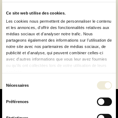
Retrait de votre commande dans notre design store
de Lyon-Brignais ou livraison à domicile 1h autour du
magasin
Ce site web utilise des cookies.
Paiement 100% sécurisé
Les cookies nous permettent de personnaliser le contenu
et les annonces, d'offrir des fonctionnalités relatives aux
Paiement en 3 ou 4 fois sans frais
médias sociaux et d'analyser notre trafic. Nous
partageons également des informations sur l'utilisation de
Description
notre site avec nos partenaires de médias sociaux, de
publicité et d'analyse, qui peuvent combiner celles-ci
avec d'autres informations que vous leur avez fournies
Fiche technique
ou qu'ils ont collectées lors de votre utilisation de leurs
services.
Sélection
Nécessaires
du
consentement
Préférences
Statistiques