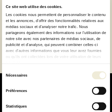
Ce site web utilise des cookies.
Paiement 100% sécurisé
Les cookies nous permettent de personnaliser le contenu
Paiement en 3 ou 4 fois sans frais
et les annonces, d'offrir des fonctionnalités relatives aux
médias sociaux et d'analyser notre trafic. Nous
Description
partageons également des informations sur l'utilisation de
notre site avec nos partenaires de médias sociaux, de
publicité et d'analyse, qui peuvent combiner celles-ci
Fiche technique
avec d'autres informations que vous leur avez fournies
ou qu'ils ont collectées lors de votre utilisation de leurs
services.
Sélection
Nécessaires
du
consentement
Préférences
Paiement
Statistiques
100% sécurisé