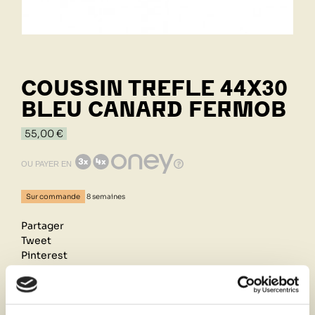
COUSSIN TREFLE 44X30
BLEU CANARD FERMOB
55,00 €
OU PAYER EN
Sur commande
8 semaines
Partager
Tweet
Pinterest
Retrait de votre commande dans notre design store
de Lyon-Brignais ou livraison à domicile 1h autour du
magasin