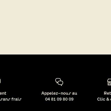
ent
Appelez-nous au
Ret
 sans frais
04 81 09 80 09
Clic &