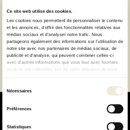
de Lyon-Brignais ou livraison à domicile 1h autour du
magasin
Ce site web utilise des cookies.
Paiement 100% sécurisé
Les cookies nous permettent de personnaliser le contenu
Paiement en 3 ou 4 fois sans frais
et les annonces, d'offrir des fonctionnalités relatives aux
médias sociaux et d'analyser notre trafic. Nous
partageons également des informations sur l'utilisation de
Description
notre site avec nos partenaires de médias sociaux, de
publicité et d'analyse, qui peuvent combiner celles-ci
Fiche technique
avec d'autres informations que vous leur avez fournies
ou qu'ils ont collectées lors de votre utilisation de leurs
services.
Sélection
Nécessaires
du
consentement
Préférences
Statistiques
Paiement