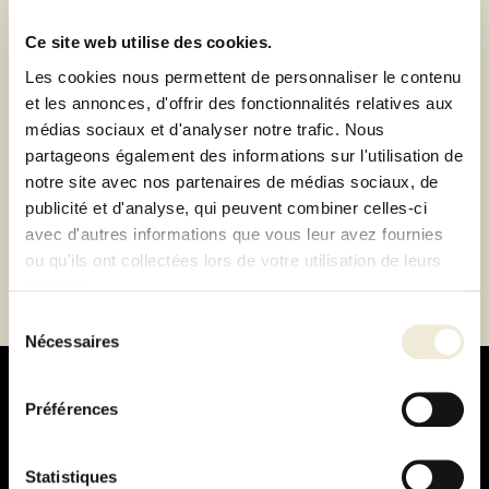
de Lyon-Brignais ou livraison à domicile 1h autour du
magasin
Ce site web utilise des cookies.
Paiement 100% sécurisé
Les cookies nous permettent de personnaliser le contenu
Paiement en 3 ou 4 fois sans frais
et les annonces, d'offrir des fonctionnalités relatives aux
médias sociaux et d'analyser notre trafic. Nous
partageons également des informations sur l'utilisation de
Description
notre site avec nos partenaires de médias sociaux, de
publicité et d'analyse, qui peuvent combiner celles-ci
Fiche technique
avec d'autres informations que vous leur avez fournies
ou qu'ils ont collectées lors de votre utilisation de leurs
services.
Sélection
Nécessaires
du
consentement
Préférences
Statistiques
Paiement