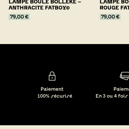
LAMPE BOULE BOLLEKE -
LAMPE BO
ANTHRACITE FATBOY®
ROUGE FA
79,00 €
79,00 €
Paiement
Paiem
100% sécurisé
En 3 ou 4 fois