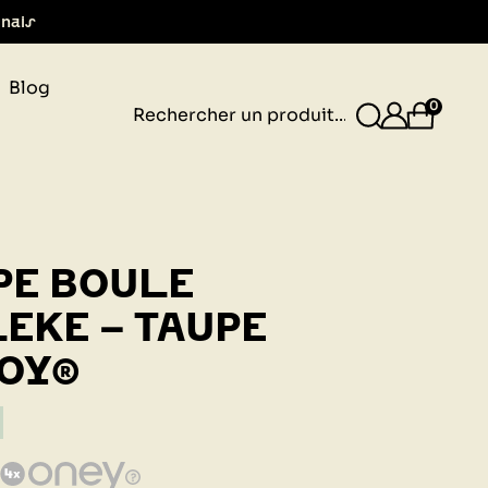
gnais
Blog
0
E BOULE
EKE - TAUPE
OY®