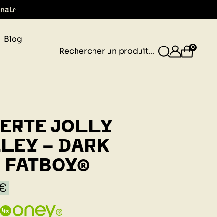
gnais
Blog
0
ERTE JOLLY
LEY - DARK
 FATBOY®
 €