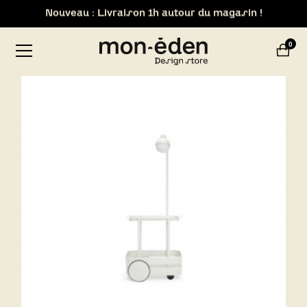
Retrait de votre commande dans notre design store de
Lyon-Brignais
0