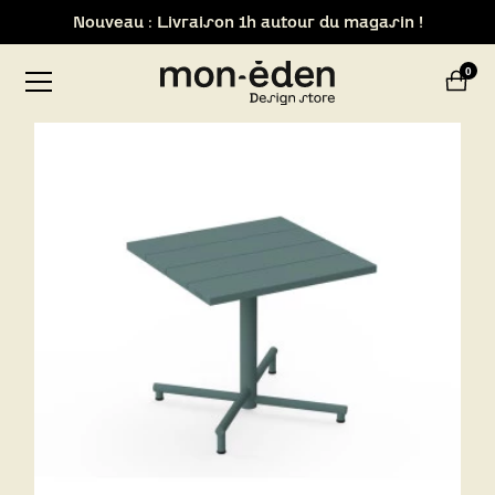
Nouveau : Livraison 1h autour du magasin !
Retrait de votre commande dans notre design store de
0
Lyon-Brignais