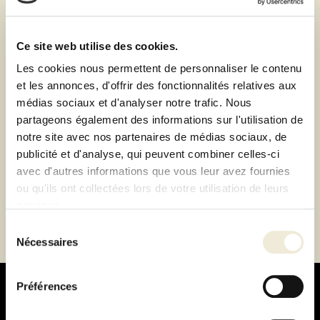
Retrait de votre commande dans notre design store
de Lyon-Brignais ou livraison à domicile 1h autour du
Ce site web utilise des cookies.
magasin
Les cookies nous permettent de personnaliser le contenu
Paiement 100% sécurisé
et les annonces, d'offrir des fonctionnalités relatives aux
Paiement en 3 ou 4 fois sans frais
médias sociaux et d'analyser notre trafic. Nous
partageons également des informations sur l'utilisation de
notre site avec nos partenaires de médias sociaux, de
Description
publicité et d'analyse, qui peuvent combiner celles-ci
avec d'autres informations que vous leur avez fournies
Fiche technique
ou qu'ils ont collectées lors de votre utilisation de leurs
services.
Sélection
Nécessaires
du
consentement
Préférences