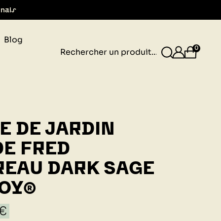
gnais
Blog
0
E DE JARDIN
E FRED
REAU DARK SAGE
OY®
 €