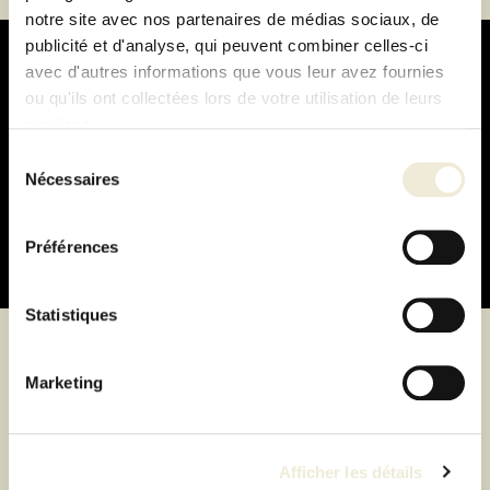
notre site avec nos partenaires de médias sociaux, de
publicité et d'analyse, qui peuvent combiner celles-ci
avec d'autres informations que vous leur avez fournies
ou qu'ils ont collectées lors de votre utilisation de leurs
services.
Paiement
Sélection
Nécessaires
100% sécurisé
du
consentement
Préférences
Statistiques
Marketing
Suivez-nous
Afficher les détails