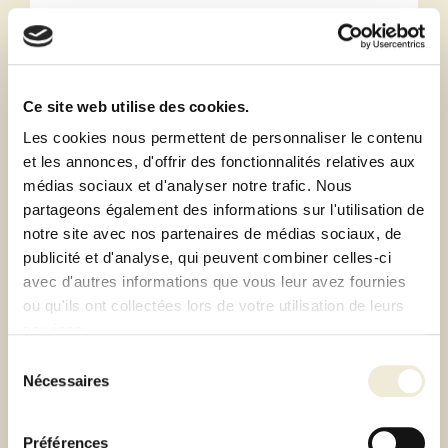
TABLE DE JARDIN FRED TABLE LIGHT
GREY FATBOY®
1 449,00 €
Ce site web utilise des cookies.
Dont 3,00 € d'éco-participation
Les cookies nous permettent de personnaliser le contenu
et les annonces, d'offrir des fonctionnalités relatives aux
médias sociaux et d'analyser notre trafic. Nous
partageons également des informations sur l'utilisation de
notre site avec nos partenaires de médias sociaux, de
publicité et d'analyse, qui peuvent combiner celles-ci
avec d'autres informations que vous leur avez fournies
ou qu'ils ont collectées lors de votre utilisation de leurs
services.
Sélection
Nécessaires
du
consentement
Préférences