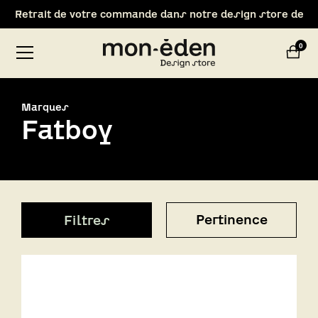
Bienvenue chez Mon Eden !
Nouveau : Livraison 1h autour du magasin !
0
Retrait de votre commande dans notre design store de
Lyon-Brignais
Marques
Fatboy
Pertinence
Filtres