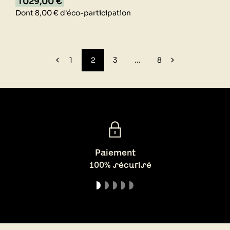
1 029,00 €
Dont 8,00 € d'éco-participation
1
2
3
…
8
Paiement
100% sécurisé